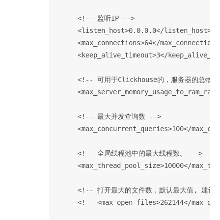
      <!-- 监听IP -->

      <listen_host>0.0.0.0</listen_host>

      <max_connections>64</max_connections>
      <keep_alive_timeout>3</keep_alive_tim
      <!-- 可用于Clickhouse的，服务器
      <max_server_memory_usage_to_ram_rati
      <!-- 最大并发查询数 -->

      <max_concurrent_queries>100</max_con
      <!-- 全局线程池中的最大线程数。 -->

      <max_thread_pool_size>10000</max_thre
      <!-- 打开最大的文件数，默认最大值, 建议在M
      <!-- <max_open_files>262144</max_open