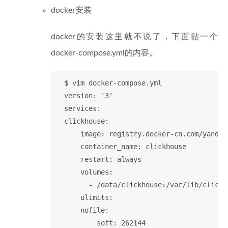
docker安装
docker的安装这里就不说了，下面贴一个
docker-compose.yml的内容。
  $ vim docker-compose.yml 

  version: '3'

  services:

  clickhouse:

      image: registry.docker-cn.com/yandex
      container_name: clickhouse

      restart: always

      volumes:

        - /data/clickhouse:/var/lib/clickho
      ulimits:

      nofile:

          soft: 262144
