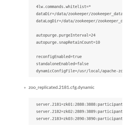
  4lw.commands.whitelist=*

  dataDir=/data/zookeeper/zookeeper_data/21
  dataLogDir=/data/zookeeper/zookeeper_data
  autopurge.purgeInterval=24

  autopurge.snapRetainCount=10

  reconfigEnabled=true

  standaloneEnabled=false

zoo_replicated.2181.cfg.dynamic
  server.2181=zk01:2888:3888:participant;0.
  server.2182=zk02:2889:3889:participant;0.