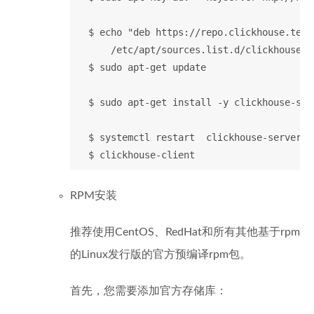
  $ echo "deb https://repo.clickhouse.tech
      /etc/apt/sources.list.d/clickhouse.li
  $ sudo apt-get update

  $ sudo apt-get install -y clickhouse-ser
  $ systemctl restart  clickhouse-server

RPM安装
推荐使用CentOS、RedHat和所有其他基于rpm
的Linux发行版的官方预编译rpm包。
首先，您需要添加官方存储库：