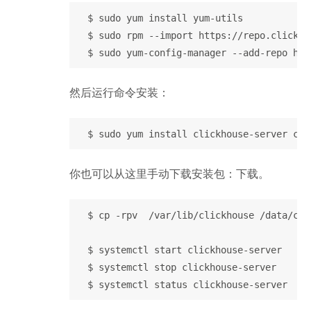
  $ sudo yum install yum-utils

  $ sudo rpm --import https://repo.clickho
然后运行命令安装：
你也可以从这里手动下载安装包：下载。
  $ cp -rpv  /var/lib/clickhouse /data/clic
  $ systemctl start clickhouse-server

  $ systemctl stop clickhouse-server
