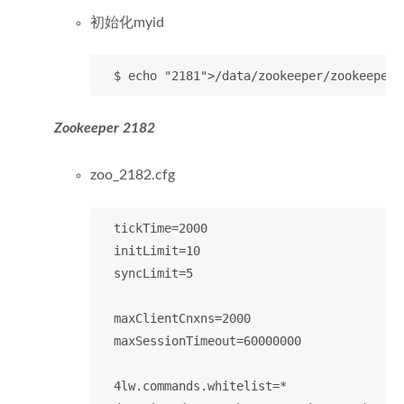
初始化myid
Zookeeper 2182
zoo_2182.cfg
  tickTime=2000

  initLimit=10

  syncLimit=5

  maxClientCnxns=2000

  maxSessionTimeout=60000000

  4lw.commands.whitelist=*
