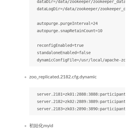
  dataDir=/data/zookeeper/zookeeper_data/21
  dataLogDir=/data/zookeeper/zookeeper_data
  autopurge.purgeInterval=24

  autopurge.snapRetainCount=10

  reconfigEnabled=true

  standaloneEnabled=false

zoo_replicated.2182.cfg.dynamic
  server.2181=zk01:2888:3888:participant;0.
  server.2182=zk02:2889:3889:participant;0.
初始化myid