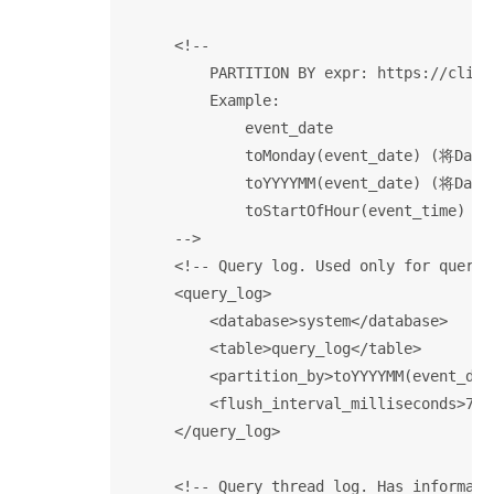
      <!--

          PARTITION BY expr: https://click
          Example:

              event_date

              toMonday(event_date) (
              toYYYYMM(event_date) (
              toStartOfHour(event_ti
      -->

      <!-- Query log. Used only for querie
      <query_log>

          <database>system</database>

          <table>query_log</table>

          <partition_by>toYYYYMM(event_dat
          <flush_interval_milliseconds>750
      </query_log>

      <!-- Query thread log. Has informati