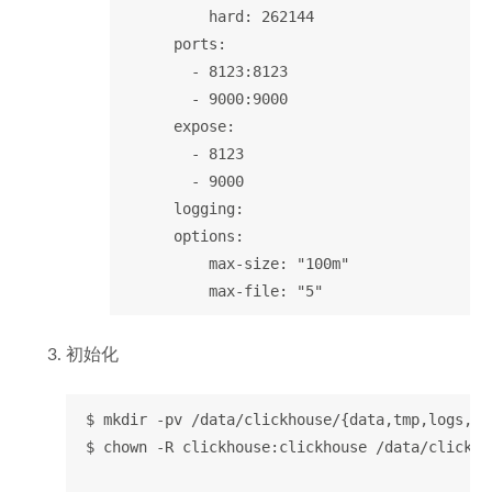
          hard: 262144

      ports:

        - 8123:8123

        - 9000:9000

      expose:

        - 8123

        - 9000

      logging:

      options:

          max-size: "100m"

初始化
 $ mkdir -pv /data/clickhouse/{data,tmp,logs,fo
 $ chown -R clickhouse:clickhouse /data/clickhou