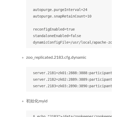
  autopurge.purgeInterval=24

  autopurge.snapRetainCount=10

  reconfigEnabled=true

  standaloneEnabled=false

zoo_replicated.2183.cfg.dynamic
  server.2181=zk01:2888:3888:participant;0.
  server.2182=zk02:2889:3889:participant;0.
初始化myid